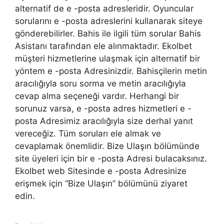
alternatif de e -posta adresleridir. Oyuncular
sorularını e -posta adreslerini kullanarak siteye
gönderebilirler. Bahis ile ilgili tüm sorular Bahis
Asistanı tarafından ele alınmaktadır. Ekolbet
müşteri hizmetlerine ulaşmak için alternatif bir
yöntem e -posta Adresinizdir. Bahisçilerin metin
aracılığıyla soru sorma ve metin aracılığıyla
cevap alma seçeneği vardır. Herhangi bir
sorunuz varsa, e -posta adres hizmetleri e -
posta Adresimiz aracılığıyla size derhal yanıt
vereceğiz. Tüm soruları ele almak ve
cevaplamak önemlidir. Bize Ulaşın bölümünde
site üyeleri için bir e -posta Adresi bulacaksınız.
Ekolbet web Sitesinde e -posta Adresinize
erişmek için “Bize Ulaşın” bölümünü ziyaret
edin.