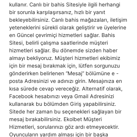
kullanır. Canlı bir bahis Sitesiyle ilgili herhangi
bir sorunla karşılaşırsanız, hızlı bir yanıt
bekleyebilirsiniz. Canlı bahis mağazaları, iletişim
yeteneklerini sürekli olarak geliştirir ve üyelerine
en Güncel çevrimiçi hizmetleri sağlar. Bahis
Sitesi, belirli çalışma saatlerinde müşteri
hizmetleri sağlar. Bu dönemde sizden haber
almayı bekliyoruz. Müşteri hizmetleri ekibimiz
için bir mesaj bırakmak için, lütfen sorgunuzu
gönderirken belirlenen “Mesaj” bölümüne e -
posta Adresinizi ve adınızı girin. Mesajınıza en
kısa sürede cevap vereceğiz. Alternatif olarak,
Facebook hesabınızı veya Gmail Adresinizi
kullanarak bu bölümden Giriş yapabilirsiniz.
Sitede her zaman bu seçenekleri sağlayan bir
mesaj bırakabilirsiniz. Ekolbet Müşteri
Hizmetleri, sorularınızı göz ardı etmeyecektir.
Oyuncuların yardım alması için bir başka