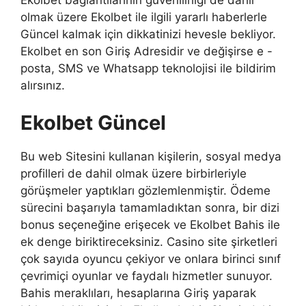
olmak üzere Ekolbet ile ilgili yararlı haberlerle
Güncel kalmak için dikkatinizi hevesle bekliyor.
Ekolbet en son Giriş Adresidir ve değişirse e -
posta, SMS ve Whatsapp teknolojisi ile bildirim
alırsınız.
Ekolbet Güncel
Bu web Sitesini kullanan kişilerin, sosyal medya
profilleri de dahil olmak üzere birbirleriyle
görüşmeler yaptıkları gözlemlenmiştir. Ödeme
sürecini başarıyla tamamladıktan sonra, bir dizi
bonus seçeneğine erişecek ve Ekolbet Bahis ile
ek denge biriktireceksiniz. Casino site şirketleri
çok sayıda oyuncu çekiyor ve onlara birinci sınıf
çevrimiçi oyunlar ve faydalı hizmetler sunuyor.
Bahis meraklıları, hesaplarına Giriş yaparak