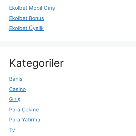
Ekolbet Mobil Giriş
Ekolbet Bonus
Ekolbet Üyelik
Kategoriler
Bahis
Casino
Giriş
Para Çekme
Para Yatırma
Tv