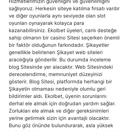
Hizmetlerimizin güvenliğini ve güvenilirliğini
sağlıyoruz. Herkesin siteye katılma fırsatı vardır
ve diğer oyunlarla aynı seviyede olan slot
oyunları oynayarak kolayca para
kazanabilirsiniz. Ekolbet üyeleri, canlı desteğe
sahip olmanın bir casino Sitesi seçerken önemli
bir faktör olduğunun farkındadır. Şikayetler
genellikle belirlenen Şikayet web siteleri
aracılığıyla gönderilir. Bu durumda inceleme
blog Sitesinde yer alacaktır. Web Sitesindeki
derecelendirme, memnuniyet düzeyinizi
gösterir. Blog Sitesi, platformda herhangi bir
Şikayetin olmaması nedeniyle olumlu geri
bildirimler aldı. Ekolbet, üyenin sorunlarını
derhal ele almak için doğrudan yardım sağlar.
Zorlukları ele almak ve diğer gereksinimleri
yerine getirmek sizin için avantajlı olacaktır.
Bunu göz önünde bulundurarak, asla yüksek