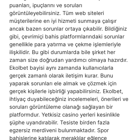
puanları, ipuçlarını ve soruları
görüntüleyebilirsiniz. Tüm web siteleri
müşterilerine en iyi hizmeti sunmaya çalışır
ancak bazen sorunlar ortaya çıkabilir. Bildiğiniz
gibi, çevrimiçi bahis platformlarındaki sorunlar
genellikle para yatırma ve çekme işlemleriyle
ilişkilidir. Bu gibi durumlarda bile şirket her
zaman size doğrudan yardımcı olmaya hazırdır.
Ekolbet bayisi aynı zamanda kullanıcılarla
gerçek zamanlı olarak iletişim kurar. Bunu
yaparak sorunları ele almak ve çözmek için
gerçek kişilerle işbirliği yapabilirsiniz. Ekolbet,
ihtiyaç duyabileceğiniz incelemeleri, önerileri ve
soruları görüntüleme olanağı sağlayan bir
platformdur. Yetkisiz casino yerleri kesinlikle
şüphe uyandırabilir. Tesiste birden fazla
egzersiz merdiveni bulunmaktadır. Spor
bahislerine katılarak meraklılar eğlence