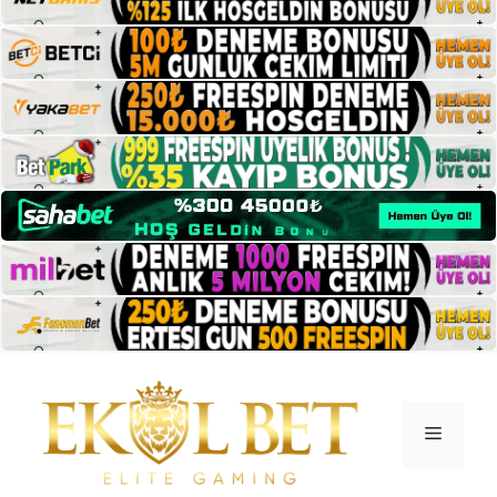
İçeriğe
atla
Menü