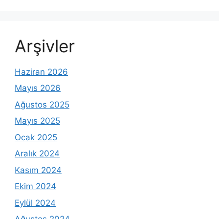
Arşivler
Haziran 2026
Mayıs 2026
Ağustos 2025
Mayıs 2025
Ocak 2025
Aralık 2024
Kasım 2024
Ekim 2024
Eylül 2024