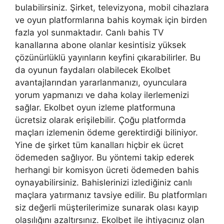
bulabilirsiniz. Şirket, televizyona, mobil cihazlara
ve oyun platformlarına bahis koymak için birden
fazla yol sunmaktadır. Canlı bahis TV
kanallarına abone olanlar kesintisiz yüksek
çözünürlüklü yayınların keyfini çıkarabilirler. Bu
da oyunun faydaları olabilecek Ekolbet
avantajlarından yararlanmanızı, oyunculara
yorum yapmanızı ve daha kolay ilerlemenizi
sağlar. Ekolbet oyun izleme platformuna
ücretsiz olarak erişilebilir. Çoğu platformda
maçları izlemenin ödeme gerektirdiği biliniyor.
Yine de şirket tüm kanalları hiçbir ek ücret
ödemeden sağlıyor. Bu yöntemi takip ederek
herhangi bir komisyon ücreti ödemeden bahis
oynayabilirsiniz. Bahislerinizi izlediğiniz canlı
maçlara yatırmanız tavsiye edilir. Bu platformları
siz değerli müşterilerimize sunarak olası kayıp
olasılığını azaltırsınız. Ekolbet ile ihtiyacınız olan