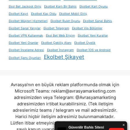
Ekol Bet Jackpot Giriş
Ekolbet Karlı Bir Bahis
Ekolbet Kart Oyunu
Ekolbet Kayıt
Ekolbet Kaç Oldu
Ekolbet Mobil Giriş
Ekolbet Müşteri Hizmetleri
Ekolbet Rulet Oyunu
Ekolbet Sanal Bahis
Ekolbet Sanal Yarışlar
Ekolbet Telegram
Ekolbet Vip Bölümler
Ekolbet VPN Kullanmak
Ekol Bet Web Erişim
Ekolbet Yeni Kurallar
Ekolbet Yeni Oranlar
Ekolbet Çekiliş Alanı
Ekolbet Üyelik
Ekolbet İnceleme Adresi
Ekolbet İnstagram
Ekolbet İOS ve Android
Ekolbet Şikayet
Ekolbet Şans Oyunları
Avrasya'nın en büyük reklam platformunda olmak için
Microsoft Teams:
reklam@avrasyamarketing.com
adresimizden veya Telegram: @Avrasyamarketing
adresimizden irtibat kurabilirsiniz. (Tek iletişim
adreslerimiz teams / telegram ve mail adresimizdir.
Harici hiçbir iletişim adresimiz bulunmamaktadır.
Lütfen itibar etmeyiniz.) Türkiye yasalarına göre 7258
sayılı kanun uyarınca yasa dışı bahis oynamanın