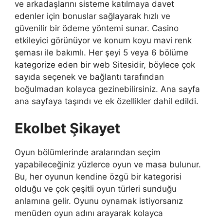
ve arkadaşlarını sisteme katılmaya davet
edenler için bonuslar sağlayarak hızlı ve
güvenilir bir ödeme yöntemi sunar. Casino
etkileyici görünüyor ve konum koyu mavi renk
şeması ile bakımlı. Her şeyi 5 veya 6 bölüme
kategorize eden bir web Sitesidir, böylece çok
sayıda seçenek ve bağlantı tarafından
boğulmadan kolayca gezinebilirsiniz. Ana sayfa
ana sayfaya taşındı ve ek özellikler dahil edildi.
Ekolbet Şikayet
Oyun bölümlerinde aralarından seçim
yapabileceğiniz yüzlerce oyun ve masa bulunur.
Bu, her oyunun kendine özgü bir kategorisi
olduğu ve çok çeşitli oyun türleri sunduğu
anlamına gelir. Oyunu oynamak istiyorsanız
menüden oyun adını arayarak kolayca