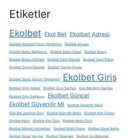
Etiketler
Ekolbet
Ekol Bet
Ekolbet Adresi
Ekolbet Alternatif Giriş Yöntemleri
Ekolbet Altyapı
Ekolbet Bahis Bağlantısı
Ekolbet Bahis Sitesi
Ekolbet Bonus
Ekolbet Bonus Hizmeti
Ekolbet Canlı Destek
Ekolbet Canlı Poker
Ekolbet Casino Destek
Ekolbet Casino Oyunu
Ekolbet Giriş
Ekolbet Geniş Yatırım Yöntemleri
Ekolbet Giriş Adresi
Ekolbet Giriş Sayfası
Ekol Bet Giriş Sayfası
Ekolbet Güncel
Ekolbet Giriş Sağlayıcı
Ekolbet Güvenilir Mi
Ekolbet Güvenilir Midir
Ekol Bet Jackpot Giriş
Ekolbet Karlı Bir Bahis
Ekolbet Kart Oyunu
Ekolbet Kayıt
Ekolbet Kaç Oldu
Ekolbet Mobil Giriş
Ekolbet Müşteri Hizmetleri
Ekolbet Rulet Oyunu
Ekolbet Sanal Bahis
Ekolbet Sanal Yarışlar
Ekolbet Telegram
Ekolbet Vip Bölümler