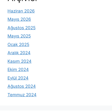
Haziran 2026
Mayıs 2026
Ağustos 2025
Mayıs 2025
Ocak 2025
Aralık 2024
Kasım 2024
Ekim 2024
Eylül 2024
Ağustos 2024
Temmuz 2024