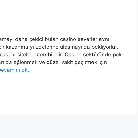
namayı daha çekici bulan casino severler aynı
k kazanma yüzdelerine ulaşmayı da bekliyorlar.
asino sitelerinden biridir. Casino sektöründe pek
ları da eğlenmek ve güzel vakit geçirmek için
evamını oku