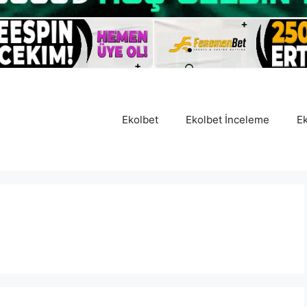
Ekolbet
Ekolbet İnceleme
Ek