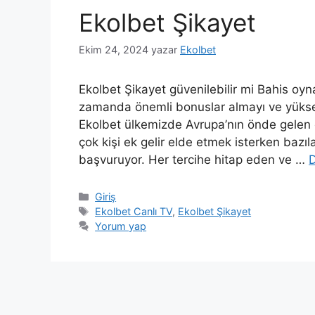
Ekolbet Şikayet
Ekim 24, 2024
yazar
Ekolbet
Ekolbet Şikayet güvenilebilir mi Bahis oy
zamanda önemli bonuslar almayı ve yükse
Ekolbet ülkemizde Avrupa’nın önde gelen c
çok kişi ek gelir elde etmek isterken bazı
başvuruyor. Her tercihe hitap eden ve …
D
Kategoriler
Giriş
Etiketler
Ekolbet Canlı TV
,
Ekolbet Şikayet
Yorum yap