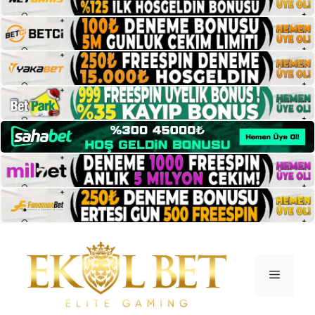
İçeriğe
atla
Menü